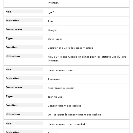
internet.
_ga_*
1 an
Google
Statistiques
Compter et suivre les pages visitées
Nous utilisons Google Analytics pour les statistiques du site
internet.
cookie_consent_level
1 semaine
FreePrivacyPolicy.com
Techniques
Consentement des cookies
Utiliser pour le consentement des cookies
cookie_consent_user_accepted
1 semaine