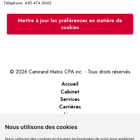
Téléphone: 450.474.0042
Mettre à jour les préférences en matière de
cookies
© 2026 Camirand Matos CPA inc. - Tous droits réservés
Accueil
Cabinet
Services
Carrières
Liens
Nous joindre
Nous utilisons des cookies
Politique de confidentialité
Nous utilisons des cookies et d'autres technologies de suivi pour améliorer