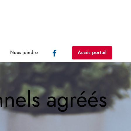
Nous joindre
Accès portail
nnels agréés
.