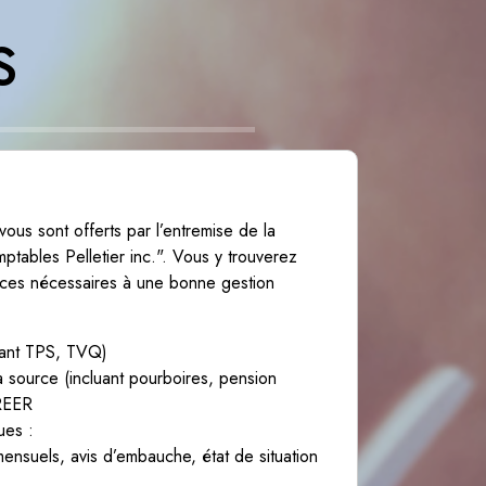
s
ous sont offerts par l’entremise de la
ptables Pelletier inc.". Vous y trouverez
rvices nécessaires à une bonne gestion
luant TPS, TVQ)
a source (incluant pourboires, pension
 REER
ues :
nsuels, avis d’embauche, état de situation